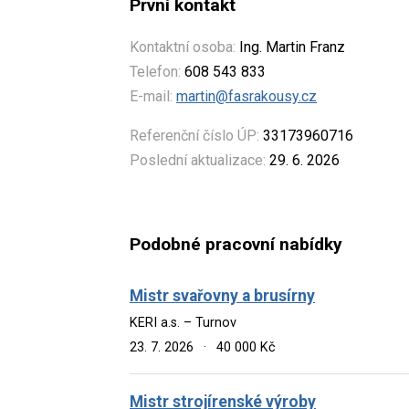
První kontakt
Kontaktní osoba:
Ing. Martin Franz
Telefon:
608 543 833
E-mail:
martin@fasrakousy.cz
Referenční číslo ÚP:
33173960716
Poslední aktualizace:
29. 6. 2026
Podobné pracovní nabídky
Mistr svařovny a brusírny
KERI a.s. – Turnov
23. 7. 2026
·
40 000 Kč
Mistr strojírenské výroby