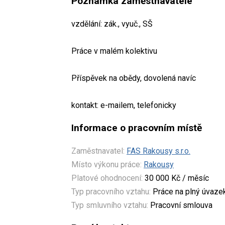
Poznámka zaměstnavatele
vzdělání: zák., vyuč., SŠ
Práce v malém kolektivu
Příspěvek na obědy, dovolená navíc
kontakt: e-mailem, telefonicky
Informace o pracovním místě
Zaměstnavatel:
FAS Rakousy s.r.o.
Místo výkonu práce:
Rakousy
Platové ohodnocení:
30 000 Kč / měsíc
Typ pracovního vztahu:
Práce na plný úvaze
Typ smluvního vztahu:
Pracovní smlouva