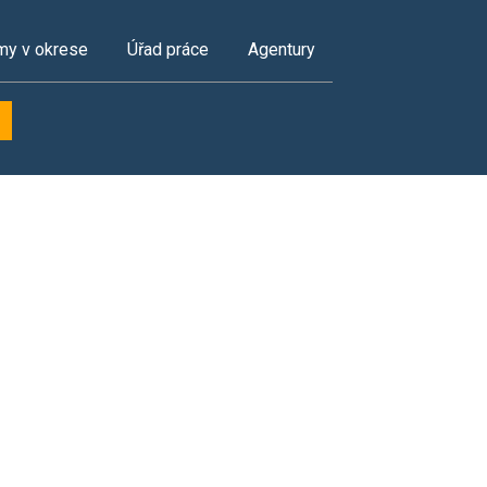
my v okrese
Úřad práce
Agentury