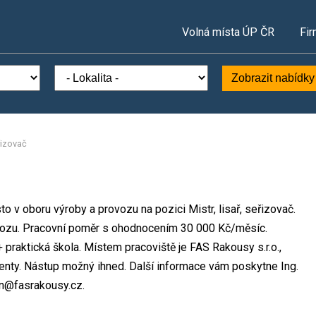
Volná místa ÚP ČR
Fir
Zobrazit nabídky
eřizovač
to v oboru výroby a provozu na pozici Mistr, lisař, seřizovač.
ozu. Pracovní poměr s ohodnocením 30 000 Kč/měsíc.
 praktická škola. Místem pracoviště je FAS Rakousy s.r.o.,
venty. Nástup možný ihned. Další informace vám poskytne Ing.
tin@fasrakousy.cz.