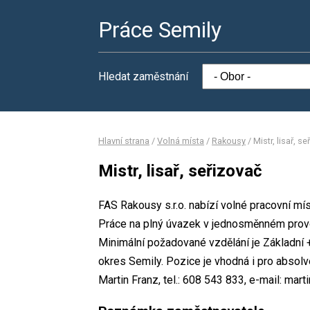
Práce Semily
Hledat zaměstnání
Hlavní strana
/
Volná místa
/
Rakousy
/
Mistr, lisař, s
Mistr, lisař, seřizovač
FAS Rakousy s.r.o. nabízí volné pracovní mís
Práce na plný úvazek v jednosměnném prov
Minimální požadované vzdělání je Základní +
okres Semily. Pozice je vhodná i pro absol
Martin Franz, tel.: 608 543 833, e-mail: mar