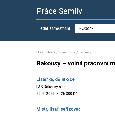
Práce Semily
Hledat zaměstnání
Hlavní strana
/
Volná místa
/
Rakousy
Rakousy – volná pracovní m
Lisař/ka, dělník/ce
FAS Rakousy s.r.o.
29. 6. 2026
·
26 000 Kč
Mistr, lisař, seřizovač