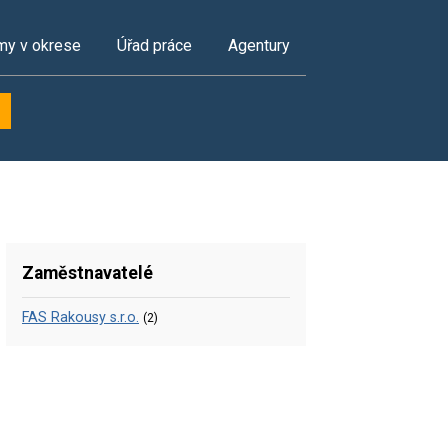
my v okrese
Úřad práce
Agentury
Zaměstnavatelé
FAS Rakousy s.r.o.
(2)