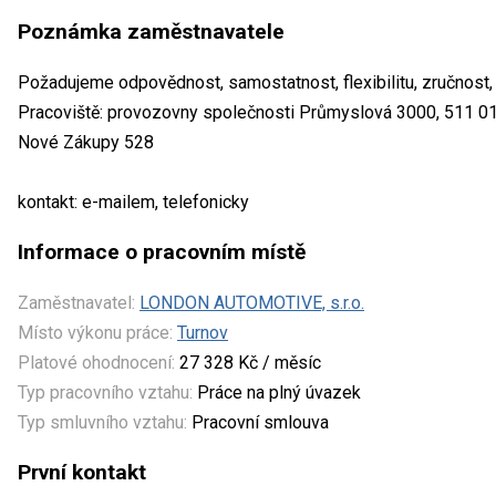
Poznámka zaměstnavatele
Požadujeme odpovědnost, samostatnost, flexibilitu, zručnost,
Pracoviště: provozovny společnosti Průmyslová 3000, 511 01
Nové Zákupy 528
kontakt: e-mailem, telefonicky
Informace o pracovním místě
Zaměstnavatel:
LONDON AUTOMOTIVE, s.r.o.
Místo výkonu práce:
Turnov
Platové ohodnocení:
27 328 Kč / měsíc
Typ pracovního vztahu:
Práce na plný úvazek
Typ smluvního vztahu:
Pracovní smlouva
První kontakt