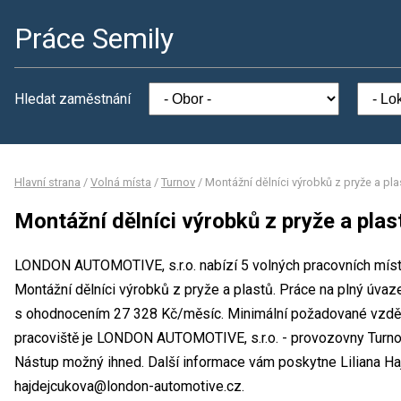
Práce Semily
Hledat zaměstnání
Hlavní strana
/
Volná místa
/
Turnov
/
Montážní dělníci výrobků z pryže a pla
Montážní dělníci výrobků z pryže a plas
LONDON AUTOMOTIVE, s.r.o. nabízí 5 volných pracovních míst 
Montážní dělníci výrobků z pryže a plastů. Práce na plný úv
s ohodnocením 27 328 Kč/měsíc. Minimální požadované vzdělán
pracoviště je LONDON AUTOMOTIVE, s.r.o. - provozovny Turnov
Nástup možný ihned. Další informace vám poskytne Liliana Hajd
hajdejcukova@london-automotive.cz.