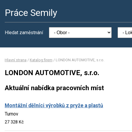
Práce Semily
Hledat zaměstnání
Hlavní strana
/
Katalog firem
/
LONDON AUTOMOTIVE, s.r.o.
LONDON AUTOMOTIVE, s.r.o.
Aktuální nabídka pracovních míst
Montážní dělníci výrobků z pryže a plastů
Turnov
27 328 Kč