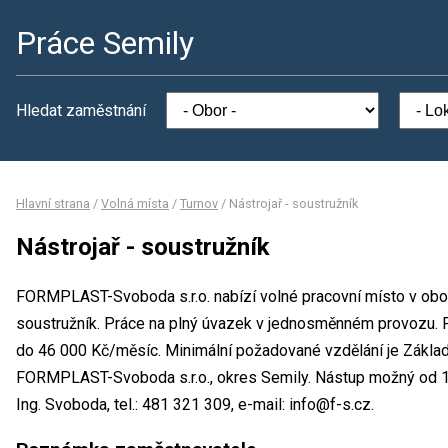
Práce Semily
Hledat zaměstnání
Hlavní strana
/
Volná místa
/
Turnov
/
Nástrojař - soustružník
Nástrojař - soustružník
FORMPLAST-Svoboda s.r.o. nabízí volné pracovní místo v obor
soustružník. Práce na plný úvazek v jednosměnném provozu.
do 46 000 Kč/měsíc. Minimální požadované vzdělání je Základn
FORMPLAST-Svoboda s.r.o., okres Semily. Nástup možný od 1
Ing. Svoboda, tel.: 481 321 309, e-mail: info@f-s.cz.