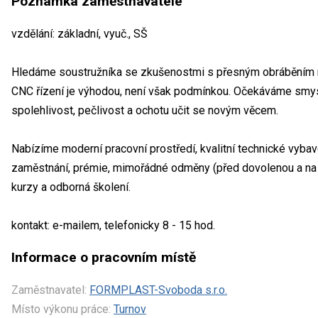
Poznámka zaměstnavatele
vzdělání: základní, vyuč., SŠ
Hledáme soustružníka se zkušenostmi s přesným obráběním n
CNC řízení je výhodou, není však podmínkou. Očekáváme smysl pr
spolehlivost, pečlivost a ochotu učit se novým věcem.
Nabízíme moderní pracovní prostředí, kvalitní technické vyba
zaměstnání, prémie, mimořádné odměny (před dovolenou a na 
kurzy a odborná školení.
kontakt: e-mailem, telefonicky 8 - 15 hod.
Informace o pracovním místě
Zaměstnavatel:
FORMPLAST-Svoboda s.r.o.
Místo výkonu práce:
Turnov