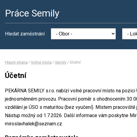
Práce Semily
Hledat zaměstnání
Hlavní strana
/
Volná místa
/
Semily
/
Účetní
Účetní
PEKÁRNA SEMILY s.r.o. nabízí volné pracovní místo na pozici 
jednosměnném provozu. Pracovní poměr s ohodnocením 30 0
vzdělání je ÚSO s maturitou (bez vyučení). Místem pracoviště
Nástup možný od 1.7.2026. Další informace vám poskytne Miros
miroslavhalek@seznam.cz.