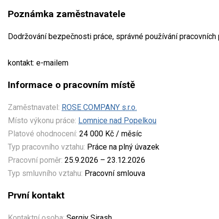
Poznámka zaměstnavatele
Dodržování bezpečnosti práce, správné používání pracovníc
kontakt: e-mailem
Informace o pracovním místě
Zaměstnavatel:
ROSE COMPANY s.r.o.
Místo výkonu práce:
Lomnice nad Popelkou
Platové ohodnocení:
24 000 Kč / měsíc
Typ pracovního vztahu:
Práce na plný úvazek
Pracovní poměr:
25.9.2026 – 23.12.2026
Typ smluvního vztahu:
Pracovní smlouva
První kontakt
Kontaktní osoba:
Sergiy Sirash