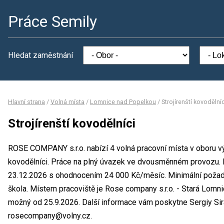
Práce Semily
Hledat zaměstnání
Hlavní strana
/
Volná místa
/
Lomnice nad Popelkou
/
Strojírenští kovodělníc
Strojírenští kovodělníci
ROSE COMPANY s.r.o. nabízí 4 volná pracovní místa v oboru výr
kovodělníci. Práce na plný úvazek ve dvousměnném provozu. 
23.12.2026 s ohodnocením 24 000 Kč/měsíc. Minimální požado
škola. Místem pracoviště je Rose company s.r.o. - Stará Lomni
možný od 25.9.2026. Další informace vám poskytne Sergiy Siras
rosecompany@volny.cz.