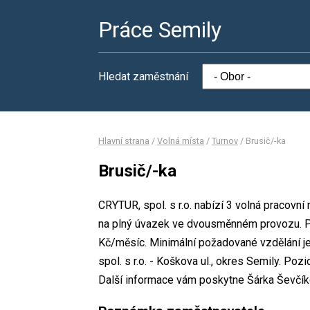
Práce Semily
Hledat zaměstnání
Hlavní strana
/
Volná místa
/
Turnov
/
Brusič/-ka
Brusič/-ka
CRYTUR, spol. s r.o. nabízí 3 volná pracovní
na plný úvazek ve dvousměnném provozu. 
Kč/měsíc. Minimální požadované vzdělání je
spol. s r.o. - Koškova ul., okres Semily. Po
Další informace vám poskytne Šárka Ševčíkov