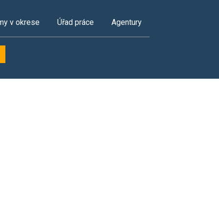
my v okrese
Úřad práce
Agentury