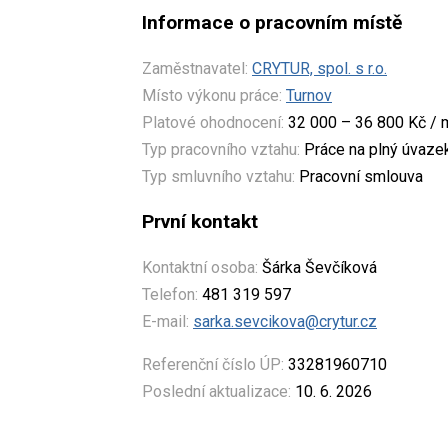
Informace o pracovním místě
Zaměstnavatel:
CRYTUR, spol. s r.o.
Místo výkonu práce:
Turnov
Platové ohodnocení:
32 000 – 36 800 Kč / 
Typ pracovního vztahu:
Práce na plný úvaze
Typ smluvního vztahu:
Pracovní smlouva
První kontakt
Kontaktní osoba:
Šárka Ševčíková
Telefon:
481 319 597
E-mail:
sarka.sevcikova@crytur.cz
Referenční číslo ÚP:
33281960710
Poslední aktualizace:
10. 6. 2026