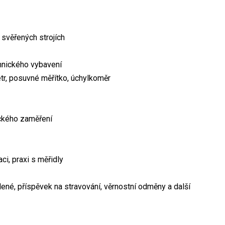
 svěřených strojích
chnického vybavení
tr, posuvné měřítko, úchylkoměr
ického zaměření
ci, praxi s měřidly
lené, příspěvek na stravování, věrnostní odměny a další