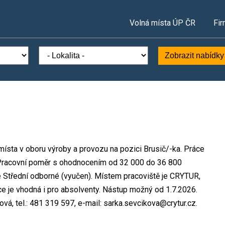
Volná místa ÚP ČR
Fir
Zobrazit nabídky
 místa v oboru výroby a provozu na pozici Brusič/-ka. Práce
Pracovní poměr s ohodnocením od 32 000 do 36 800
 Střední odborné (vyučen). Místem pracoviště je CRYTUR,
zice je vhodná i pro absolventy. Nástup možný od 1.7.2026.
á, tel.: 481 319 597, e-mail: sarka.sevcikova@crytur.cz.