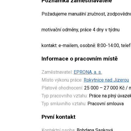
Poznámka zaměstnavatele
Požadujeme manuální zručnost, zodpovědnos
motivační odměny, práce 4 dny v týdnu
kontakt: e-mailem, osobně: 8:00-14:00, tele
Informace o pracovním místě
Zaměstnavatel:
EPRONA, a. s.
Místo výkonu práce:
Rokytnice nad Jizerou
Platové ohodnocení:
25 000 – 27 000 Kč / 
Typ pracovního vztahu:
Práce na plný úvaze
Typ smluvního vztahu:
Pracovní smlouva
První kontakt
Kontaktní osoba:
Bohdana Sasková