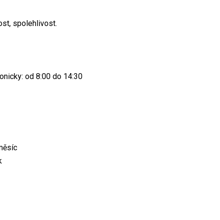
t, spolehlivost.
fonicky: od 8:00 do 14:30
měsíc
k