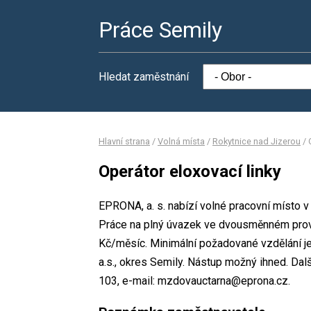
Práce Semily
Hledat zaměstnání
Hlavní strana
/
Volná místa
/
Rokytnice nad Jizerou
/
Operátor eloxovací linky
EPRONA, a. s. nabízí volné pracovní místo v
Práce na plný úvazek ve dvousměnném pro
Kč/měsíc. Minimální požadované vzdělání je
a.s., okres Semily. Nástup možný ihned. Da
103, e-mail: mzdovauctarna@eprona.cz.