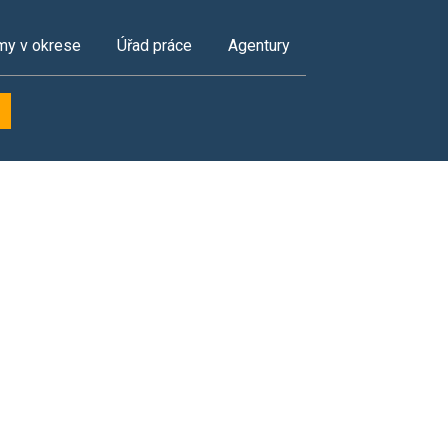
my v okrese
Úřad práce
Agentury