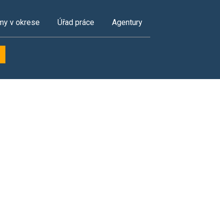
my v okrese
Úřad práce
Agentury