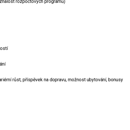
 znalost rozpočtových programů)
ostí
ání
ariérní růst, příspěvek na dopravu, možnost ubytování, bonusy