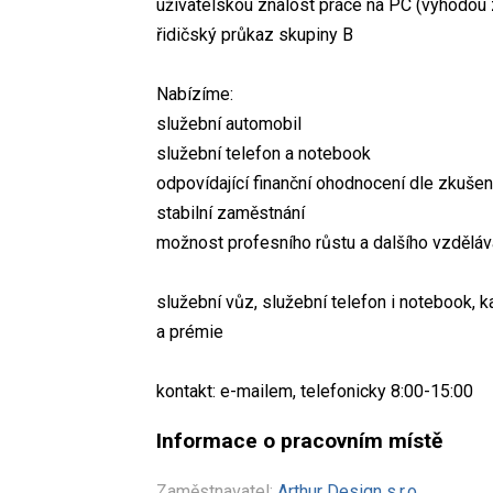
uživatelskou znalost práce na PC (výhodou
řidičský průkaz skupiny B
Nabízíme:
služební automobil
služební telefon a notebook
odpovídající finanční ohodnocení dle zkušen
stabilní zaměstnání
možnost profesního růstu a dalšího vzděláv
služební vůz, služební telefon i notebook, k
a prémie
kontakt: e-mailem, telefonicky 8:00-15:00
Informace o pracovním místě
Zaměstnavatel:
Arthur Design s.r.o.