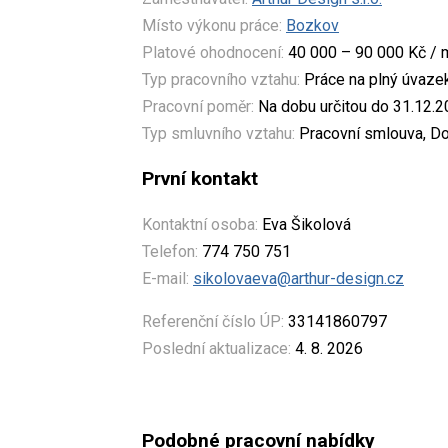
Místo výkonu práce:
Bozkov
Platové ohodnocení:
40 000 – 90 000 Kč / 
Typ pracovního vztahu:
Práce na plný úvaze
Pracovní poměr:
Na dobu určitou do 31.12.
Typ smluvního vztahu:
Pracovní smlouva, Do
První kontakt
Kontaktní osoba:
Eva Šikolová
Telefon:
774 750 751
E-mail:
sikolovaeva@arthur-design.cz
Referenční číslo ÚP:
33141860797
Poslední aktualizace:
4. 8. 2026
Podobné pracovní nabídky