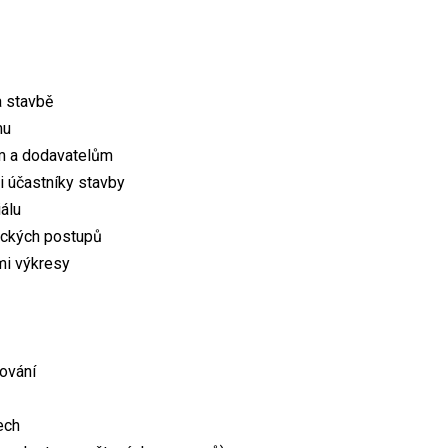
a stavbě
mu
m a dodavatelům
i účastníky stavby
álu
ických postupů
mi výkresy
ování
ech