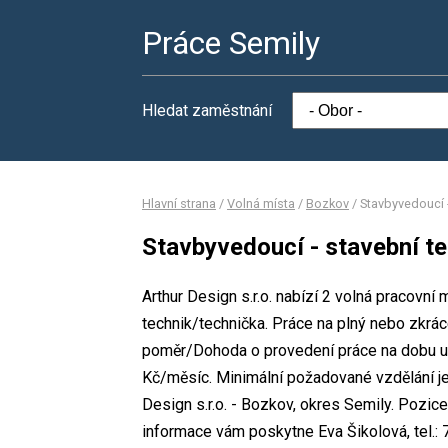
Práce Semily
Hledat zaměstnání
Hlavní strana
/
Volná místa
/
Bozkov
/
Stavbyvedoucí 
Stavbyvedoucí - stavební t
Arthur Design s.r.o. nabízí 2 volná pracovní
technik/technička. Práce na plný nebo zkr
poměr/Dohoda o provedení práce na dobu u
Kč/měsíc. Minimální požadované vzdělání je 
Design s.r.o. - Bozkov, okres Semily. Pozic
informace vám poskytne Eva Šikolová, tel.: 