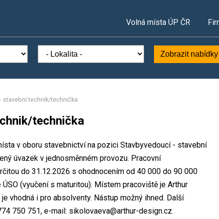
Volná místa ÚP ČR
Fir
Zobrazit nabídky
- stavební technik/technička
echnik/technička
 místa v oboru stavebnictví na pozici Stavbyvedoucí - stavební
ácený úvazek v jednosměnném provozu. Pracovní
rčitou do 31.12.2026 s ohodnocením od 40 000 do 90 000
ÚSO (vyučení s maturitou). Místem pracoviště je Arthur
e je vhodná i pro absolventy. Nástup možný ihned. Další
774 750 751, e-mail: sikolovaeva@arthur-design.cz.