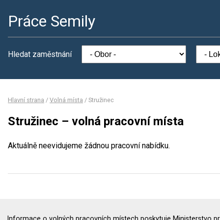
Práce Semily
Hledat zaměstnání
Hlavní strana
/
Volná místa
/
Stružinec
Stružinec – volná pracovní místa
Aktuálně neevidujeme žádnou pracovní nabídku.
Informace o volných pracovních místech poskytuje Ministerstvo pr