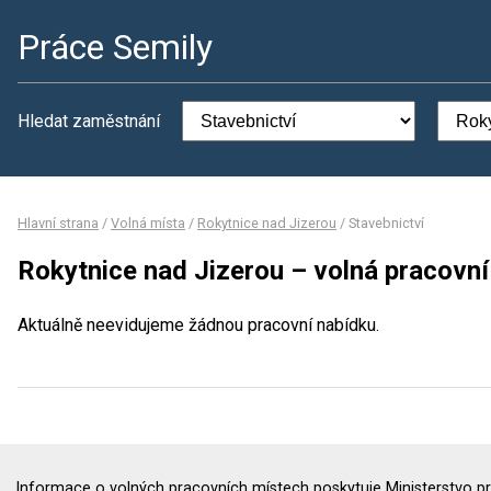
Práce Semily
Hledat zaměstnání
Hlavní strana
/
Volná místa
/
Rokytnice nad Jizerou
/
Stavebnictví
Rokytnice nad Jizerou – volná pracovní
Aktuálně neevidujeme žádnou pracovní nabídku.
Informace o volných pracovních místech poskytuje Ministerstvo pr