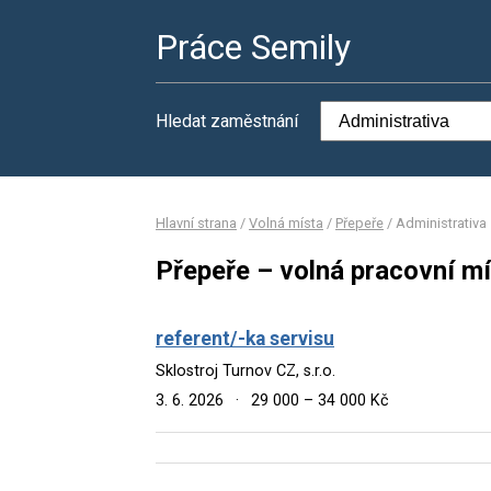
Práce Semily
Hledat zaměstnání
Hlavní strana
/
Volná místa
/
Přepeře
/
Administrativa
Přepeře – volná pracovní mí
referent/-ka servisu
Sklostroj Turnov CZ, s.r.o.
3. 6. 2026
·
29 000 – 34 000 Kč