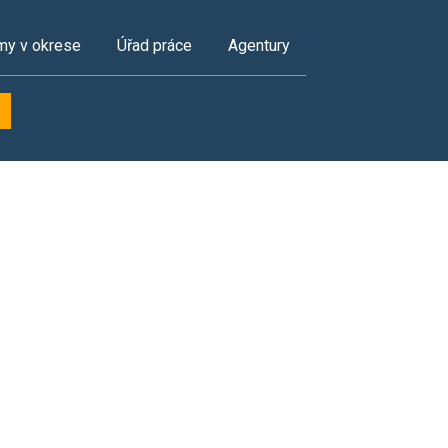
my v okrese
Úřad práce
Agentury