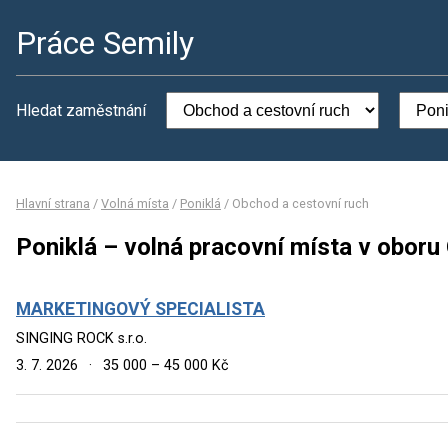
Práce Semily
Hledat zaměstnání
Hlavní strana
/
Volná místa
/
Poniklá
/
Obchod a cestovní ruch
Poniklá – volná pracovní místa v oboru
MARKETINGOVÝ SPECIALISTA
SINGING ROCK s.r.o.
3. 7. 2026
·
35 000 – 45 000 Kč