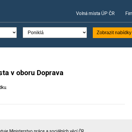
Volná místa ÚP ČR
Fir
Zobrazit nabídky
sta v oboru Doprava
dku.
uje Ministerstvo práce a sociálních věcí ČR.