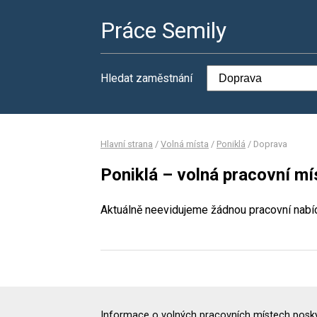
Práce Semily
Hledat zaměstnání
Hlavní strana
/
Volná místa
/
Poniklá
/
Doprava
Poniklá – volná pracovní mí
Aktuálně neevidujeme žádnou pracovní nabí
Informace o volných pracovních místech poskyt