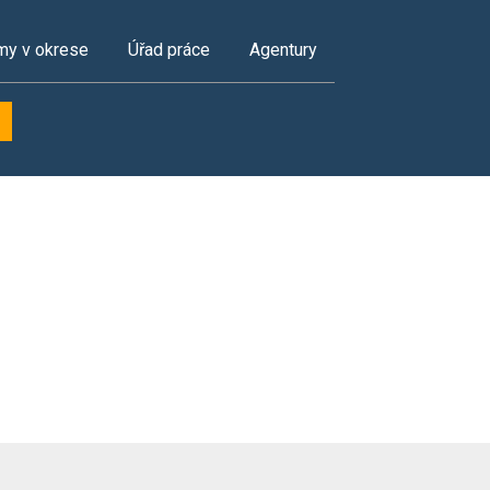
my v okrese
Úřad práce
Agentury