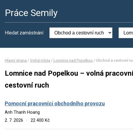
Práce Semily
Hledat zaměstnání
Hlavní strana
/
Volná místa
/
Lomnice nad Popelkou
/
Obchod a cestovní ru
Lomnice nad Popelkou – volná pracovní
cestovní ruch
Pomocní pracovníci obchodního provozu
Anh Thanh Hoang
2. 7. 2026
·
22 400 Kč