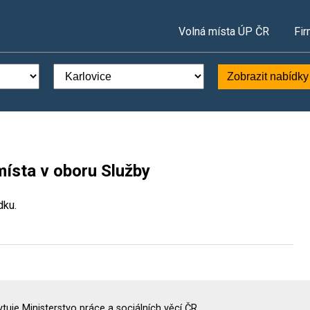
Volná místa ÚP ČR
Fir
Zobrazit nabídky
místa v oboru Služby
dku.
uje Ministerstvo práce a sociálních věcí ČR.