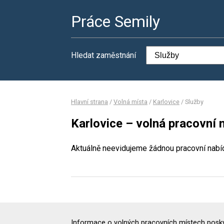
Práce Semily
Hledat zaměstnání
Hlavní strana
/
Volná místa
/
Karlovice
/
Služby
Karlovice – volná pracovní 
Aktuálně neevidujeme žádnou pracovní nabí
Informace o volných pracovních místech poskyt