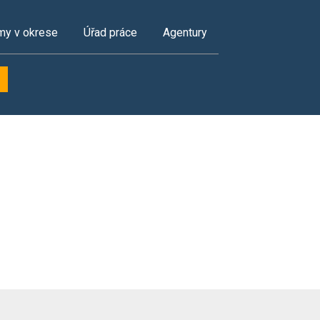
my v okrese
Úřad práce
Agentury