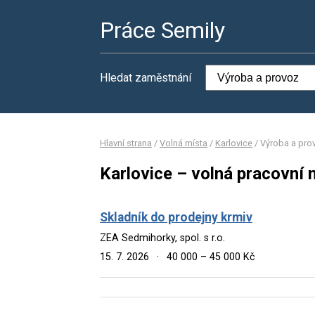
Práce Semily
Hledat zaměstnání
Hlavní strana
/
Volná místa
/
Karlovice
/
Výroba a pro
Karlovice – volná pracovní 
Skladník do prodejny krmiv
ZEA Sedmihorky, spol. s r.o.
15. 7. 2026
·
40 000 – 45 000 Kč