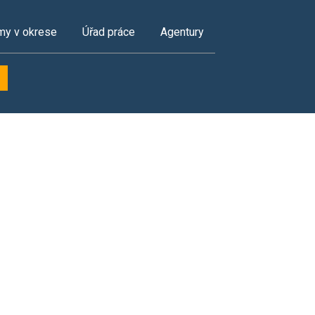
my v okrese
Úřad práce
Agentury