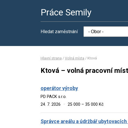
Práce Semily
Hledat zaměstnání
Hlavní strana
/
Volná místa
/
Ktová
Ktová – volná pracovní mís
operátor výroby
PD PACK s.r.o.
24. 7. 2026
·
25 000 – 35 000 Kč
Správce areálu a údržbář ubytovacích 