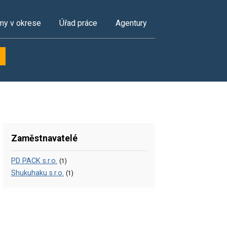
my v okrese
Úřad práce
Agentury
Zaměstnavatelé
PD PACK s.r.o.
(1)
Shukuhaku s.r.o.
(1)