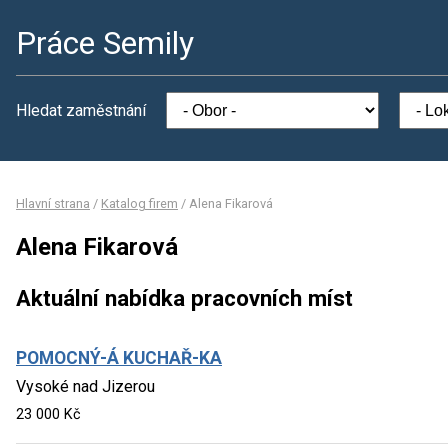
Práce Semily
Hledat zaměstnání
Hlavní strana
/
Katalog firem
/
Alena Fikarová
Alena Fikarová
Aktuální nabídka pracovních míst
POMOCNÝ-Á KUCHAŘ-KA
Vysoké nad Jizerou
23 000 Kč