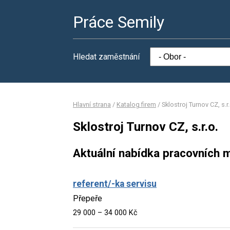
Práce Semily
Hledat zaměstnání
Hlavní strana
/
Katalog firem
/
Sklostroj Turnov CZ, s.r.
Sklostroj Turnov CZ, s.r.o.
Aktuální nabídka pracovních m
referent/-ka servisu
Přepeře
29 000 – 34 000 Kč