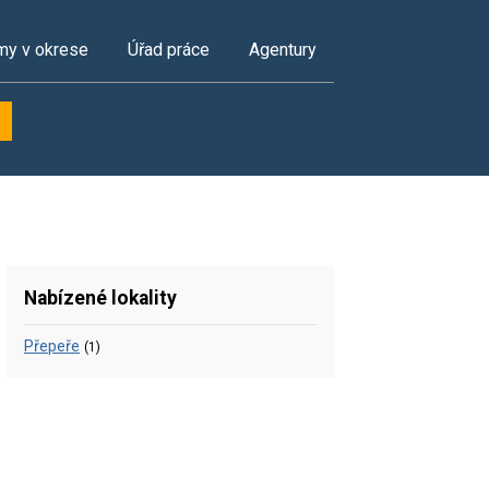
my v okrese
Úřad práce
Agentury
Nabízené lokality
Přepeře
(1)