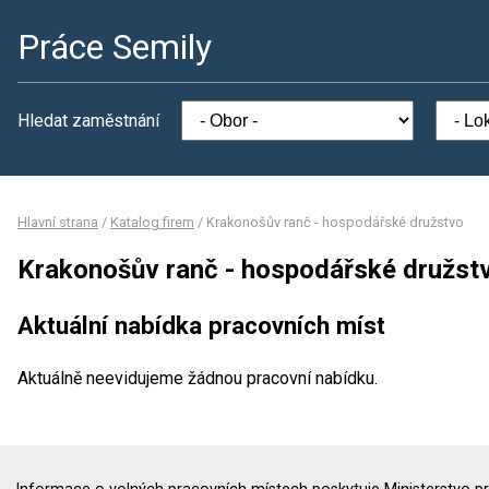
Práce Semily
Hledat zaměstnání
Hlavní strana
/
Katalog firem
/
Krakonošův ranč - hospodářské družstvo
Krakonošův ranč - hospodářské družst
Aktuální nabídka pracovních míst
Aktuálně neevidujeme žádnou pracovní nabídku.