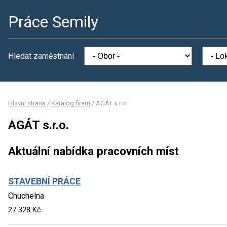
Práce Semily
Hledat zaměstnání
Hlavní strana
/
Katalog firem
/
AGÁT s.r.o.
AGÁT s.r.o.
Aktuální nabídka pracovních míst
STAVEBNÍ PRÁCE
Chuchelna
27 328 Kč