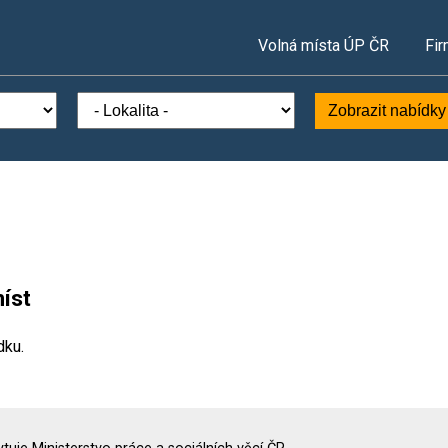
Volná místa ÚP ČR
Fir
Zobrazit nabídky
íst
dku.