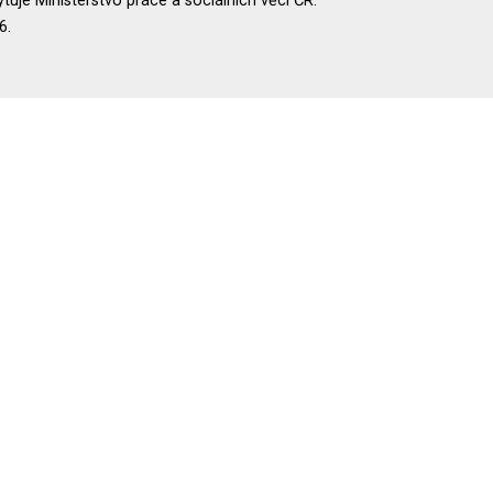
uje Ministerstvo práce a sociálních věcí ČR.
6.