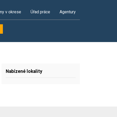
my v okrese
Úřad práce
Agentury
Nabízené lokality