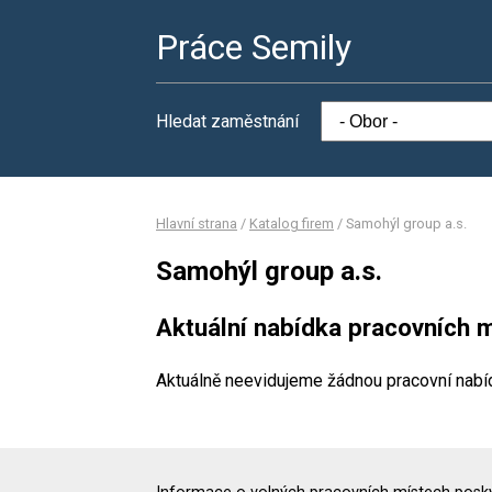
Práce Semily
Hledat zaměstnání
Hlavní strana
/
Katalog firem
/
Samohýl group a.s.
Samohýl group a.s.
Aktuální nabídka pracovních m
Aktuálně neevidujeme žádnou pracovní nabí