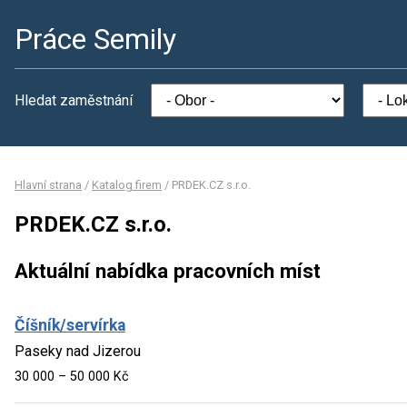
Práce Semily
Hledat zaměstnání
Hlavní strana
/
Katalog firem
/
PRDEK.CZ s.r.o.
PRDEK.CZ s.r.o.
Aktuální nabídka pracovních míst
Číšník/servírka
Paseky nad Jizerou
30 000 – 50 000 Kč