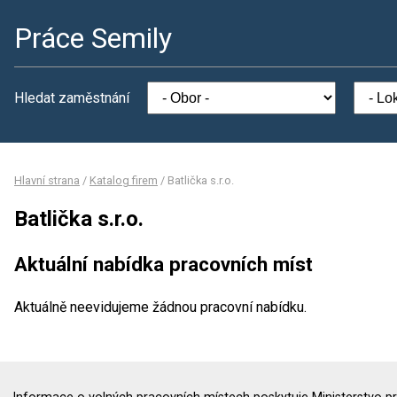
Práce Semily
Hledat zaměstnání
Hlavní strana
/
Katalog firem
/
Batlička s.r.o.
Batlička s.r.o.
Aktuální nabídka pracovních míst
Aktuálně neevidujeme žádnou pracovní nabídku.