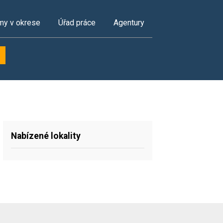
my v okrese
Úřad práce
Agentury
Nabízené lokality