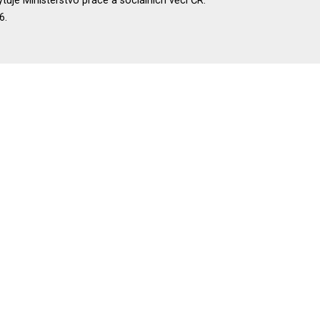
uje Ministerstvo práce a sociálních věcí ČR.
6.