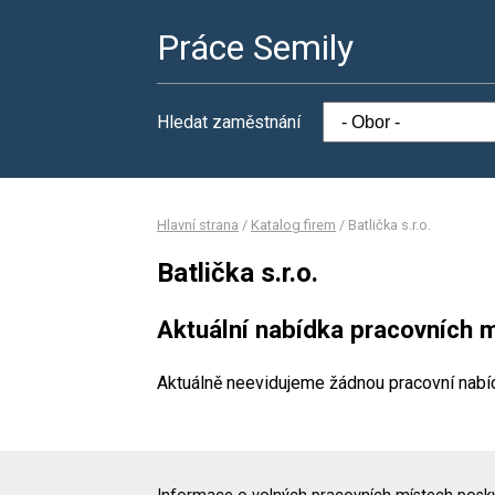
Práce Semily
Hledat zaměstnání
Hlavní strana
/
Katalog firem
/
Batlička s.r.o.
Batlička s.r.o.
Aktuální nabídka pracovních m
Aktuálně neevidujeme žádnou pracovní nabí