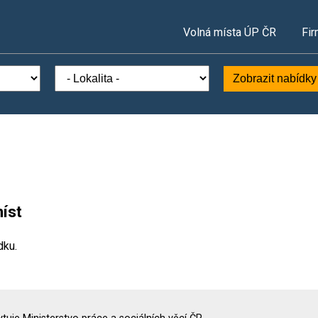
Volná místa ÚP ČR
Fir
Zobrazit nabídky
íst
dku.